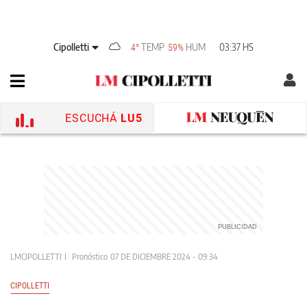
Cipolletti
TEMP
HUM
03:37 HS
4°
59%
ESCUCHÁ
LU5
LMCIPOLLETTI
Pronóstico
07 DE DICIEMBRE 2024 - 09:34
CIPOLLETTI