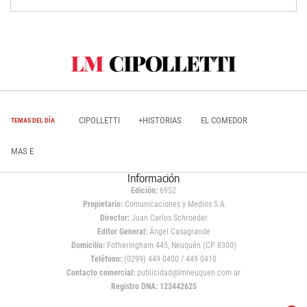
CIPOLLETTI
+HISTORIAS
EL COMEDOR
TEMAS DEL DÍA
MAS E
Información
Edición:
6952
Propietario:
Comunicaciones y Medios S.A
Director:
Juan Carlos Schroeder
Editor General:
Ángel Casagrande
Domicilio:
Fotheringham 445, Neuquén (CP 8300)
Teléfono:
(0299) 449 0400 / 449 0410
Contacto comercial:
publicidad@lmneuquen.com.ar
Registro DNA: 123442625