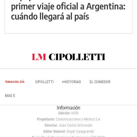
primer viaje oficial a Argentina:
cuándo llegará al país
CIPOLLETTI
+HISTORIAS
EL COMEDOR
TEMAS DEL DÍA
MAS E
Información
Edición:
6950
Propietario:
Comunicaciones y Medios S.A
Director:
Juan Carlos Schroeder
Editor General:
Ángel Casagrande