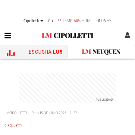
Cipolletti
TEMP
HUM
01:06 HS
6°
60%
ESCUCHÁ
LU5
LMCIPOLLETTI
Paro
15 DE JUNIO 2026 - 21:32
CIPOLLETTI