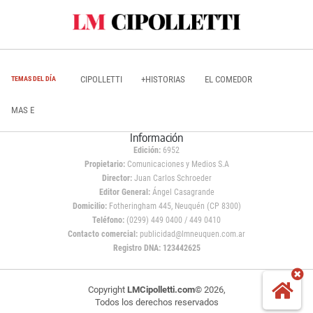
CIPOLLETTI
+HISTORIAS
EL COMEDOR
TEMAS DEL DÍA
MAS E
Información
Edición:
6952
Propietario:
Comunicaciones y Medios S.A
Director:
Juan Carlos Schroeder
Editor General:
Ángel Casagrande
Domicilio:
Fotheringham 445, Neuquén (CP 8300)
Teléfono:
(0299) 449 0400 / 449 0410
Contacto comercial:
publicidad@lmneuquen.com.ar
Registro DNA: 123442625
Copyright
LMCipolletti.com
© 2026,
Todos los derechos reservados