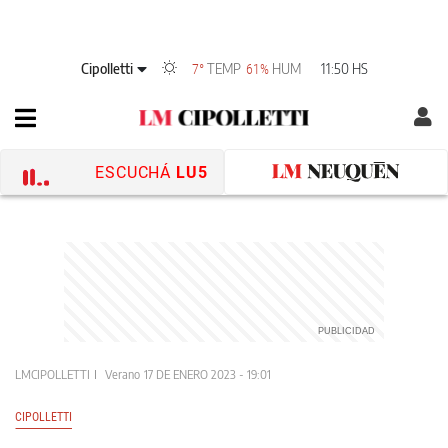
Cipolletti
TEMP
HUM
11:50 HS
7°
61%
ESCUCHÁ
LU5
LMCIPOLLETTI
Verano
17 DE ENERO 2023 - 19:01
CIPOLLETTI