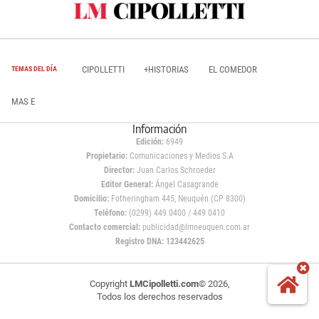
CIPOLLETTI
+HISTORIAS
EL COMEDOR
TEMAS DEL DÍA
MAS E
Información
Edición:
6949
Propietario:
Comunicaciones y Medios S.A
Director:
Juan Carlos Schroeder
Editor General:
Ángel Casagrande
Domicilio:
Fotheringham 445, Neuquén (CP 8300)
Teléfono:
(0299) 449 0400 / 449 0410
Contacto comercial:
publicidad@lmneuquen.com.ar
Registro DNA: 123442625
Copyright
LMCipolletti.com
© 2026,
Todos los derechos reservados