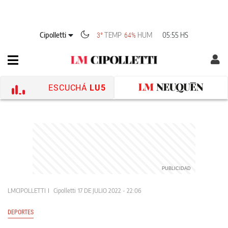
Cipolletti
TEMP
HUM
05:55 HS
3°
64%
ESCUCHÁ
LU5
LMCIPOLLETTI
Cipolletti
17 DE JULIO 2022 - 22:06
DEPORTES