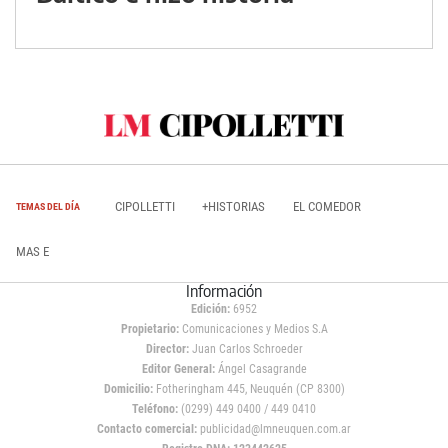
CIPOLLETTI
+HISTORIAS
EL COMEDOR
TEMAS DEL DÍA
MAS E
Información
Edición:
6952
Propietario:
Comunicaciones y Medios S.A
Director:
Juan Carlos Schroeder
Editor General:
Ángel Casagrande
Domicilio:
Fotheringham 445, Neuquén (CP 8300)
Teléfono:
(0299) 449 0400 / 449 0410
Contacto comercial:
publicidad@lmneuquen.com.ar