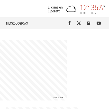
12°
35%
El clima en
Cipolletti
TEMP
HUM
NECROLÓGICAS