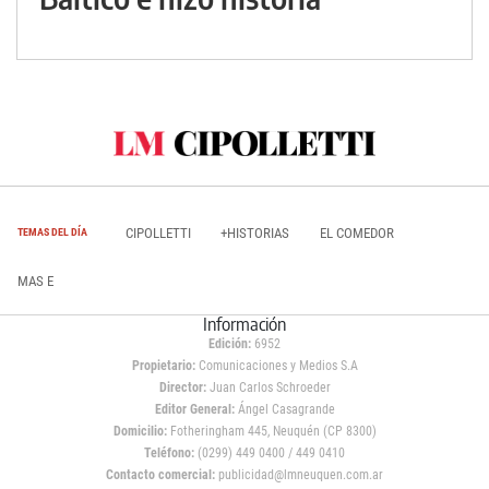
CIPOLLETTI
+HISTORIAS
EL COMEDOR
TEMAS DEL DÍA
MAS E
Información
Edición:
6952
Propietario:
Comunicaciones y Medios S.A
Director:
Juan Carlos Schroeder
Editor General:
Ángel Casagrande
Domicilio:
Fotheringham 445, Neuquén (CP 8300)
Teléfono:
(0299) 449 0400 / 449 0410
Contacto comercial:
publicidad@lmneuquen.com.ar