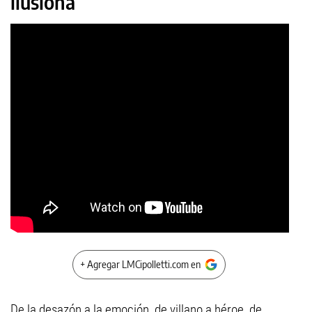
ilusiona
+ Agregar LMCipolletti.com en
De la desazón a la emoción, de villano a héroe, de