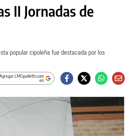
as II Jornadas de
sta popular cipoleña fue destacada por los
Agregar LMCipolletti.com
en