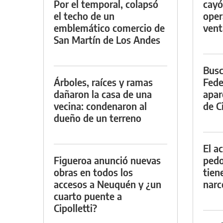
Por el temporal, colapsó
cayó
el techo de un
oper
emblemático comercio de
vent
San Martín de Los Andes
Busc
Árboles, raíces y ramas
Fede
dañaron la casa de una
apar
vecina: condenaron al
de Ci
dueño de un terreno
El a
Figueroa anunció nuevas
pedof
obras en todos los
tien
accesos a Neuquén y ¿un
narc
cuarto puente a
Cipolletti?