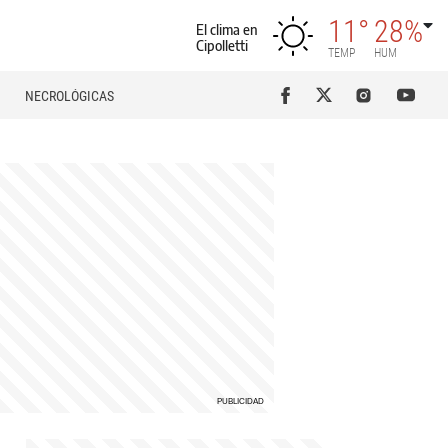
11°
28%
El clima en
Cipolletti
TEMP
HUM
NECROLÓGICAS