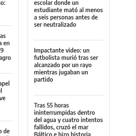
o:
escolar donde un
estudiante mató al menos
a seis personas antes de
ser neutralizado
das
a en
29
Impactante video: un
lagro
futbolista murió tras ser
alcanzado por un rayo
mientras jugaban un
partido
apel
l
rve
Tras 55 horas
ininterrumpidas dentro
del agua y cuatro intentos
fallidos, cruzó el mar
o de
Báltico e hizo historia