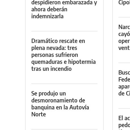
despidieron embarazada y
Cipol
ahora deberán
indemnizarla
Narc
cayó
Dramático rescate en
oper
plena nevada: tres
vent
personas sufrieron
quemaduras e hipotermia
tras un incendio
Busc
Fede
apar
Se produjo un
de Ci
desmoronamiento de
banquina en la Autovía
Norte
El a
pedof