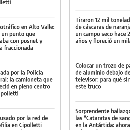
letti
Tiraron 12 mil tonela
otráfico en Alto Valle:
de cáscaras de naranj
 un punto que
un campo seco hace 
aba con posnet y
años y floreció un mi
a fraccionada
Colocar un trozo de p
ada por la Policía
de aluminio debajo de
ral: la camioneta que
televisor: para qué si
eció en pleno centro
este truco
polletti
Sorprendente hallazg
cusado por la red de
las "Cataratas de san
ilia en Cipolletti
en la Antártida: ahora