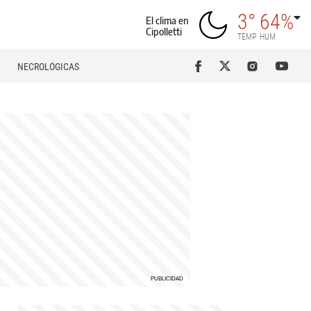
3°
64%
El clima en
Cipolletti
TEMP
HUM
NECROLÓGICAS