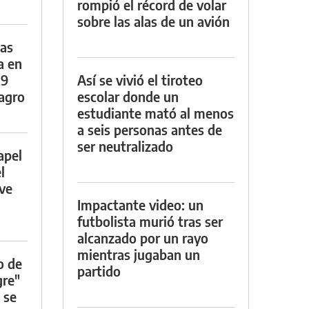
rompió el récord de volar
sobre las alas de un avión
das
a en
29
Así se vivió el tiroteo
lagro
escolar donde un
estudiante mató al menos
a seis personas antes de
ser neutralizado
apel
l
rve
Impactante video: un
futbolista murió tras ser
alcanzado por un rayo
mientras jugaban un
o de
partido
gre"
 se