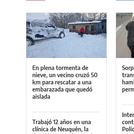
En plena tormenta de
Sorp
nieve, un vecino cruzó 50
tran
km para rescatar a una
hamb
embarazada que quedó
perm
aislada
Inte
Trabajó 12 años en una
cont
clínica de Neuquén, la
Poli