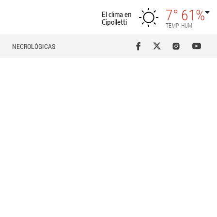
7°
61%
El clima en
Cipolletti
TEMP
HUM
NECROLÓGICAS