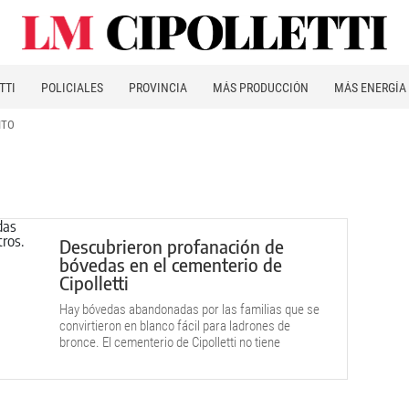
TTI
POLICIALES
PROVINCIA
MÁS PRODUCCIÓN
MÁS ENERGÍA
ITO
Descubrieron profanación de
bóvedas en el cementerio de
Cipolletti
Hay bóvedas abandonadas por las familias que se
convirtieron en blanco fácil para ladrones de
bronce. El cementerio de Cipolletti no tiene
vigilancia nocturna.