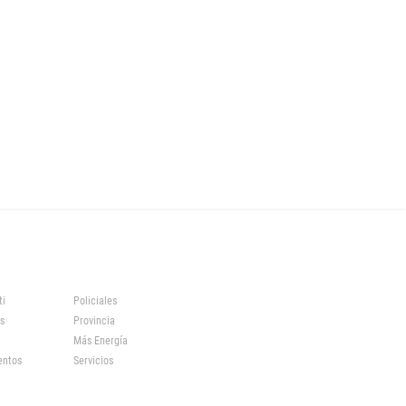
ti
Policiales
s
Provincia
Más Energía
entos
Servicios