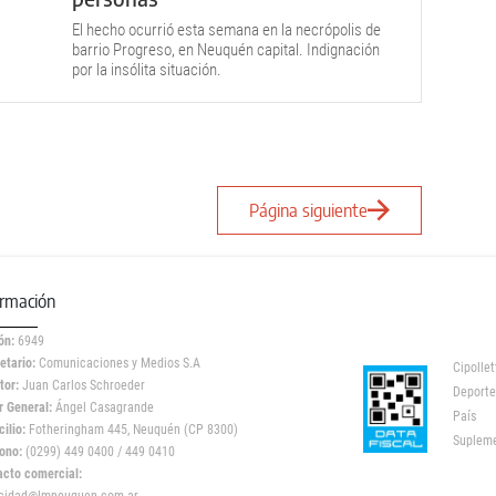
El hecho ocurrió esta semana en la necrópolis de
barrio Progreso, en Neuquén capital. Indignación
por la insólita situación.
Página siguiente
ormación
ón:
6949
etario:
Comunicaciones y Medios S.A
Cipollet
tor:
Juan Carlos Schroeder
Deporte
r General:
Ángel Casagrande
País
ilio:
Fotheringham 445, Neuquén (CP 8300)
Suplem
ono:
(0299) 449 0400 / 449 0410
acto comercial: