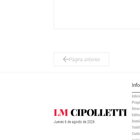
Página anterior
Inf
Edici
Propi
Direc
Edito
Domic
Jueves
6 de
agosto
de 2026
Teléf
Cont