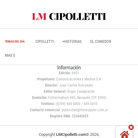
CIPOLLETTI
+HISTORIAS
EL COMEDOR
TEMAS DEL DÍA
MAS E
Información
Edición:
6951
Propietario:
Comunicaciones y Medios S.A
Director:
Juan Carlos Schroeder
Editor General:
Ángel Casagrande
Domicilio:
Fotheringham 445, Neuquén (CP 8300)
Teléfono:
(0299) 449 0400 / 449 0410
Contacto comercial:
publicidad@lmneuquen.com.ar
Registro DNA: 123442625
Copyright
LMCipolletti.com
© 2026,