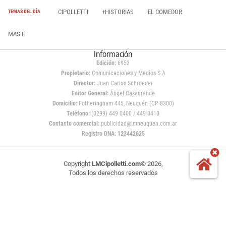
CIPOLLETTI
+HISTORIAS
EL COMEDOR
TEMAS DEL DÍA
MAS E
Información
Edición:
6953
Propietario:
Comunicaciones y Medios S.A
Director:
Juan Carlos Schroeder
Editor General:
Ángel Casagrande
Domicilio:
Fotheringham 445, Neuquén (CP 8300)
Teléfono:
(0299) 449 0400 / 449 0410
Contacto comercial:
publicidad@lmneuquen.com.ar
Registro DNA: 123442625
Copyright
LMCipolletti.com
© 2026,
Todos los derechos reservados