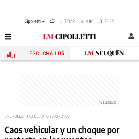
Cipolletti
TEMP
HUM
01:23 HS
6°
60%
ESCUCHÁ
LU5
LMCIPOLLETTI
02 DE JUNIO 2009 - 21:00
Caos vehicular y un choque por