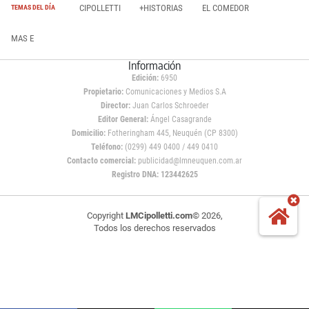
CIPOLLETTI
+HISTORIAS
EL COMEDOR
TEMAS DEL DÍA
MAS E
Información
Edición:
6950
Propietario:
Comunicaciones y Medios S.A
Director:
Juan Carlos Schroeder
Editor General:
Ángel Casagrande
Domicilio:
Fotheringham 445, Neuquén (CP 8300)
Teléfono:
(0299) 449 0400 / 449 0410
Contacto comercial:
publicidad@lmneuquen.com.ar
Registro DNA: 123442625
Copyright
LMCipolletti.com
© 2026,
Todos los derechos reservados