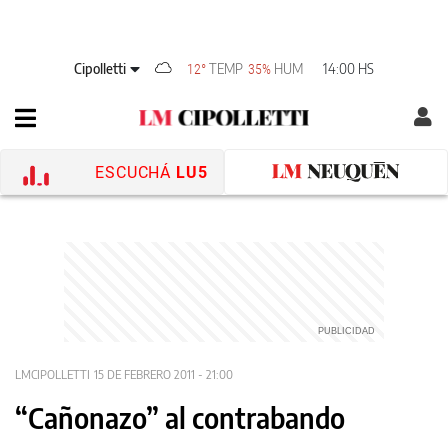
Cipolletti
TEMP
HUM
14:00 HS
12°
35%
ESCUCHÁ
LU5
LMCIPOLLETTI
15 DE FEBRERO 2011 - 21:00
“Cañonazo” al contrabando