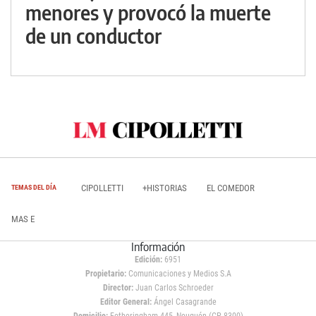
menores y provocó la muerte
de un conductor
CIPOLLETTI
+HISTORIAS
EL COMEDOR
TEMAS DEL DÍA
MAS E
Información
Edición:
6951
Propietario:
Comunicaciones y Medios S.A
Director:
Juan Carlos Schroeder
Editor General:
Ángel Casagrande