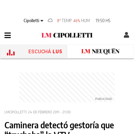
Cipolletti
TEMP
HUM
19:50 HS
8°
46%
ESCUCHÁ
LU5
LMCIPOLLETTI
24 DE FEBRERO 2011 - 21:00
Caminera detectó gestoría que