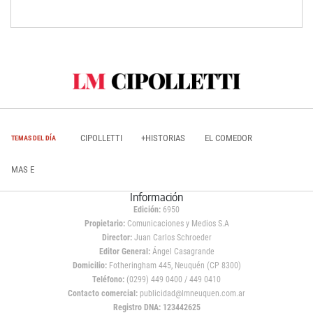
CIPOLLETTI
+HISTORIAS
EL COMEDOR
TEMAS DEL DÍA
MAS E
Información
Edición:
6950
Propietario:
Comunicaciones y Medios S.A
Director:
Juan Carlos Schroeder
Editor General:
Ángel Casagrande
Domicilio:
Fotheringham 445, Neuquén (CP 8300)
Teléfono:
(0299) 449 0400 / 449 0410
Contacto comercial:
publicidad@lmneuquen.com.ar
Registro DNA: 123442625