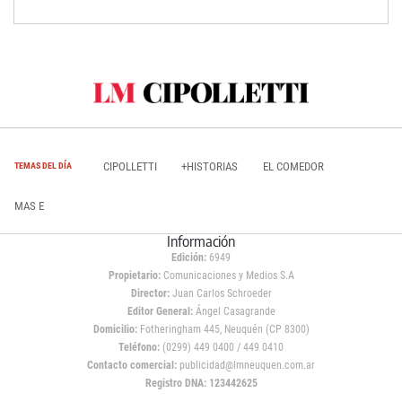
CIPOLLETTI
+HISTORIAS
EL COMEDOR
TEMAS DEL DÍA
MAS E
Información
Edición:
6949
Propietario:
Comunicaciones y Medios S.A
Director:
Juan Carlos Schroeder
Editor General:
Ángel Casagrande
Domicilio:
Fotheringham 445, Neuquén (CP 8300)
Teléfono:
(0299) 449 0400 / 449 0410
Contacto comercial:
publicidad@lmneuquen.com.ar
Registro DNA: 123442625