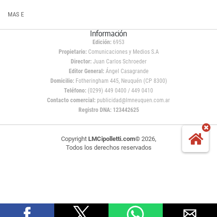
MAS E
Información
Edición:
6953
Propietario:
Comunicaciones y Medios S.A
Director:
Juan Carlos Schroeder
Editor General:
Ángel Casagrande
Domicilio:
Fotheringham 445, Neuquén (CP 8300)
Teléfono:
(0299) 449 0400 / 449 0410
Contacto comercial:
publicidad@lmneuquen.com.ar
Registro DNA: 123442625
Copyright
LMCipolletti.com
© 2026,
Todos los derechos reservados