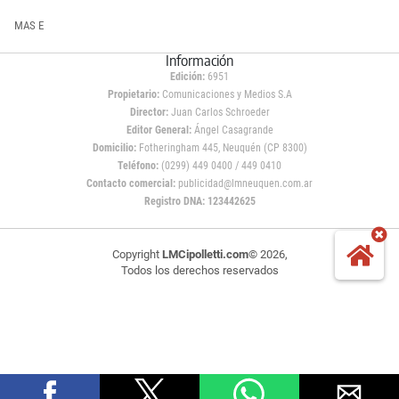
MAS E
Información
Edición:
6951
Propietario:
Comunicaciones y Medios S.A
Director:
Juan Carlos Schroeder
Editor General:
Ángel Casagrande
Domicilio:
Fotheringham 445, Neuquén (CP 8300)
Teléfono:
(0299) 449 0400 / 449 0410
Contacto comercial:
publicidad@lmneuquen.com.ar
Registro DNA: 123442625
Copyright
LMCipolletti.com
© 2026,
Todos los derechos reservados