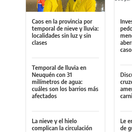
Caos en la provincia por
Inve
temporal de nieve y lluvia:
pedo
localidades sin luz y sin
meno
clases
aber
caso
Temporal de lluvia en
Neuquén con 31
Discu
milímetros de agua:
cruz
cuáles son los barrios más
amen
afectados
carn
La nieve y el hielo
Le e
complican la circulación
de g