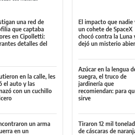
stigan una red de
El impacto que nadie 
filia que captaba
un cohete de SpaceX
res en Cipolletti:
chocó contra la Luna 
rantes detalles del
dejó un misterio abie
Azúcar en la lengua d
tieron en la calle, les
suegra, el truco de
ó el auto y las
jardinería que
azó con un cuchillo
recomiendan: para qu
icero
sirve
ncontraron un arma
Tiraron 12 mil tonela
uerra en un
de cáscaras de naranj