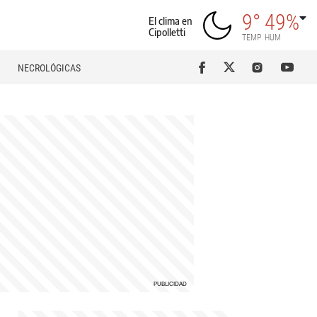
9°
49%
El clima en
Cipolletti
TEMP
HUM
NECROLÓGICAS