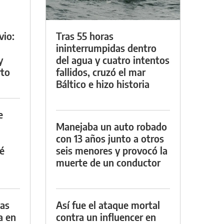
vio:
Tras 55 horas
ininterrumpidas dentro
y
del agua y cuatro intentos
rto
fallidos, cruzó el mar
Báltico e hizo historia
e
Manejaba un auto robado
con 13 años junto a otros
é
seis menores y provocó la
muerte de un conductor
das
Así fue el ataque mortal
a en
contra un influencer en