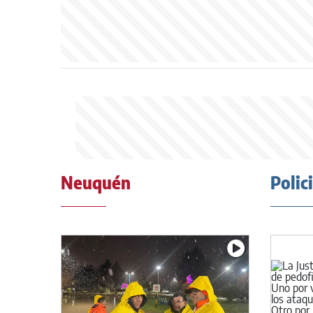
Neuquén
Polic