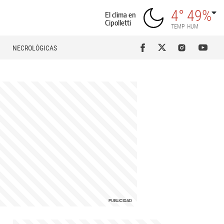
4°
49%
El clima en
Cipolletti
TEMP
HUM
NECROLÓGICAS