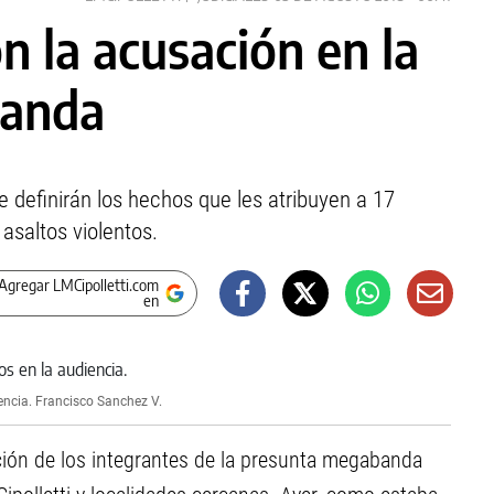
 la acusación en la
banda
e definirán los hechos que les atribuyen a 17
asaltos violentos.
Agregar LMCipolletti.com
en
encia.
Francisco Sanchez V.
ión de los integrantes de la presunta megabanda