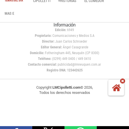
CIPOLLETTI
+HISTORIAS
EL COMEDOR
TEMAS DEL DÍA
MAS E
Información
Edición:
6949
Propietario:
Comunicaciones y Medios S.A
Director:
Juan Carlos Schroeder
Editor General:
Ángel Casagrande
Domicilio:
Fotheringham 445, Neuquén (CP 8300)
Teléfono:
(0299) 449 0400 / 449 0410
Contacto comercial:
publicidad@lmneuquen.com.ar
Registro DNA: 123442625
Copyright
LMCipolletti.com
© 2026,
Todos los derechos reservados