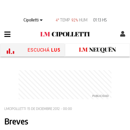
Cipolletti
TEMP
HUM
01:13 HS
4°
92%
ESCUCHÁ
LU5
LMCIPOLLETTI
15 DE DICIEMBRE 2012 - 00:00
Breves