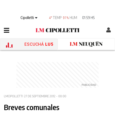
Cipolletti
TEMP
HUM
01:59 HS
4°
91%
ESCUCHÁ
LU5
LMCIPOLLETTI
27 DE SEPTIEMBRE 2012 - 00:00
Breves comunales