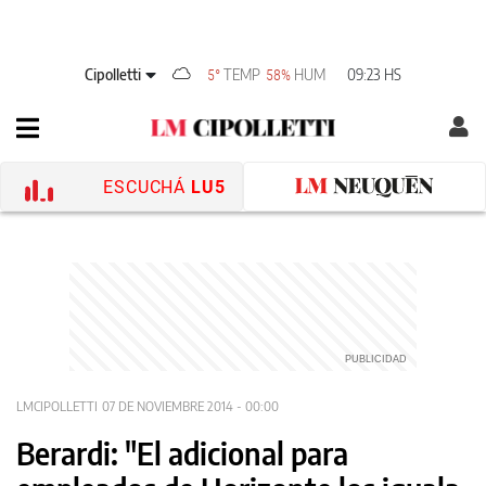
Cipolletti
TEMP
HUM
09:23 HS
5°
58%
ESCUCHÁ
LU5
LMCIPOLLETTI
07 DE NOVIEMBRE 2014 - 00:00
Berardi: "El adicional para