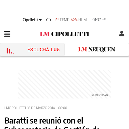
Cipolletti
TEMP
HUM
01:37 HS
5°
62%
ESCUCHÁ
LU5
LMCIPOLLETTI
18 DE MARZO 2014 - 00:00
Baratti se reunió con el