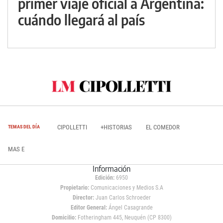
primer viaje oficial a Argentina:
cuándo llegará al país
CIPOLLETTI
+HISTORIAS
EL COMEDOR
TEMAS DEL DÍA
MAS E
Información
Edición:
6950
Propietario:
Comunicaciones y Medios S.A
Director:
Juan Carlos Schroeder
Editor General:
Ángel Casagrande
Domicilio:
Fotheringham 445, Neuquén (CP 8300)