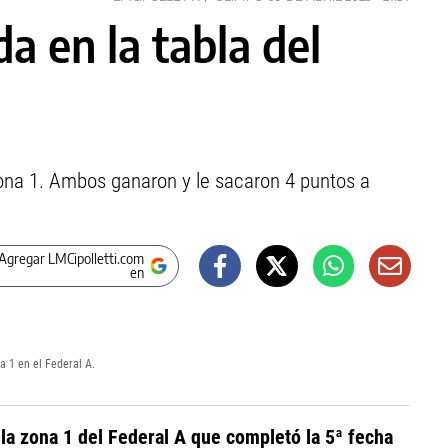
a en la tabla del
 zona 1. Ambos ganaron y le sacaron 4 puntos a
Agregar LMCipolletti.com
en
a 1 en el Federal A.
la zona 1 del Federal A que completó la 5ª fecha