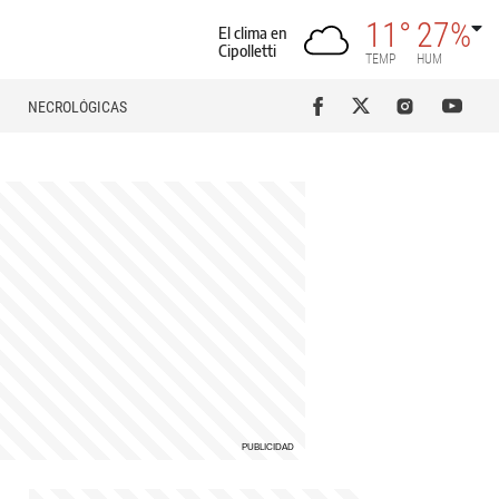
11°
27%
El clima en
Cipolletti
TEMP
HUM
NECROLÓGICAS