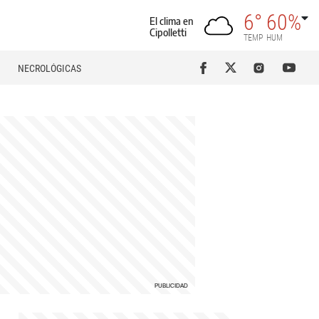
6°
60%
El clima en
Cipolletti
TEMP
HUM
NECROLÓGICAS