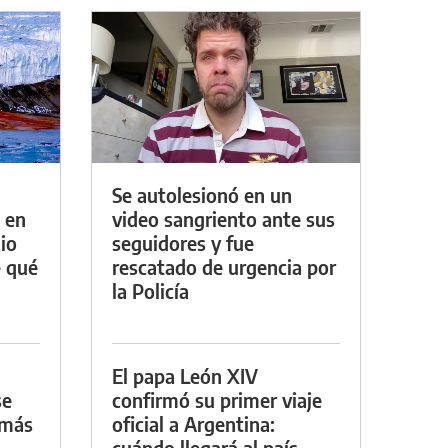
Se autolesionó en un
 en
video sangriento ante sus
io
seguidores y fue
e qué
rescatado de urgencia por
la Policía
El papa León XIV
se
confirmó su primer viaje
 más
oficial a Argentina:
cuándo llegará al país