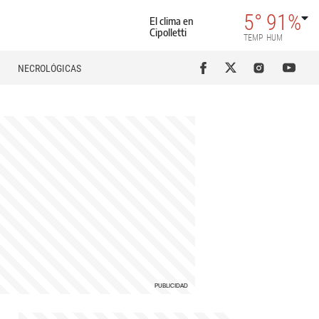
5°
91%
El clima en
Cipolletti
TEMP
HUM
NECROLÓGICAS