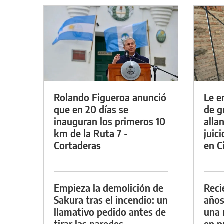
Rolando Figueroa anunció
Le e
que en 20 días se
de g
inauguran los primeros 10
alla
km de la Ruta 7 -
juic
Cortaderas
en Ci
Empieza la demolición de
Reci
Sakura tras el incendio: un
años
llamativo pedido antes de
una 
tirar las paredes
en p