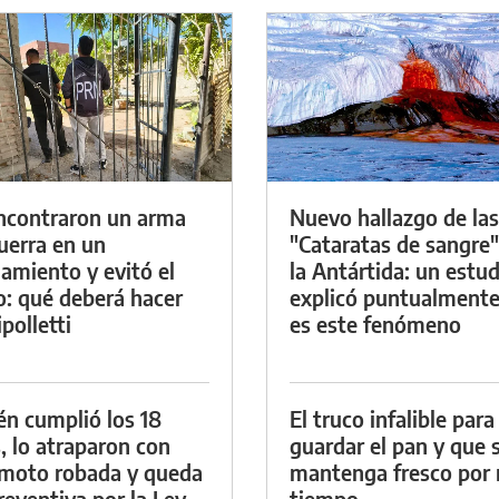
ncontraron un arma
Nuevo hallazgo de las
uerra en un
"Cataratas de sangre"
namiento y evitó el
la Antártida: un estud
io: qué deberá hacer
explicó puntualment
polletti
es este fenómeno
én cumplió los 18
El truco infalible para
, lo atraparon con
guardar el pan y que 
moto robada y queda
mantenga fresco por
reventiva por la Ley
tiempo