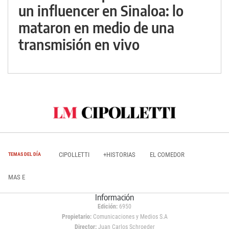
un influencer en Sinaloa: lo
mataron en medio de una
transmisión en vivo
CIPOLLETTI
+HISTORIAS
EL COMEDOR
TEMAS DEL DÍA
MAS E
Información
Edición:
6950
Propietario:
Comunicaciones y Medios S.A
Director:
Juan Carlos Schroeder