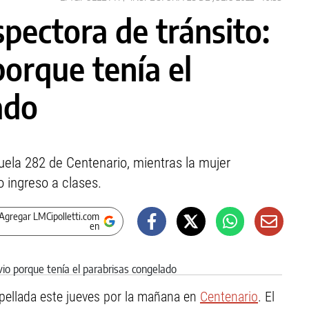
spectora de tránsito:
porque tenía el
ado
cuela 282 de Centenario, mientras la mujer
o ingreso a clases.
Agregar LMCipolletti.com
en
opellada este jueves por la mañana en
Centenario
. El