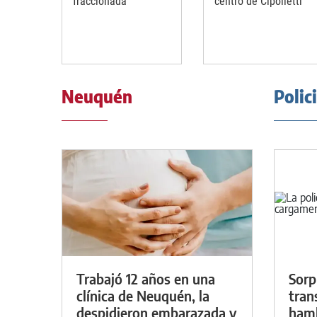
fraccionada
centro de Cipolletti
Neuquén
Polic
Trabajó 12 años en una
Sorp
clínica de Neuquén, la
tran
despidieron embarazada y
hamb