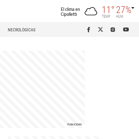
11°
27%
El clima en
Cipolletti
TEMP
HUM
NECROLÓGICAS