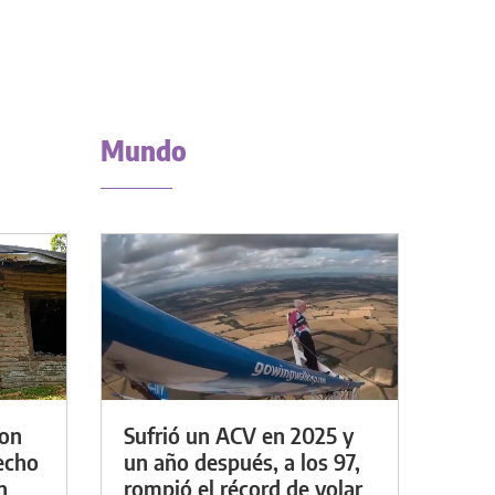
Mundo
con
Sufrió un ACV en 2025 y
techo
un año después, a los 97,
n
rompió el récord de volar