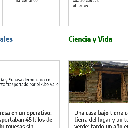
narcotráfico
cuatro causas
abiertas
iales
Ciencia y Vida
resa en un operativo:
Una casa bajo tierra 
sportaban 45 kilos de
tierra del lugar y un 
urguesas sin
verde: tardó un año e