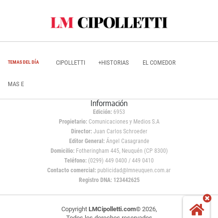
CIPOLLETTI
+HISTORIAS
EL COMEDOR
TEMAS DEL DÍA
MAS E
Información
Edición:
6953
Propietario:
Comunicaciones y Medios S.A
Director:
Juan Carlos Schroeder
Editor General:
Ángel Casagrande
Domicilio:
Fotheringham 445, Neuquén (CP 8300)
Teléfono:
(0299) 449 0400 / 449 0410
Contacto comercial:
publicidad@lmneuquen.com.ar
Registro DNA: 123442625
Copyright
LMCipolletti.com
© 2026,
Todos los derechos reservados