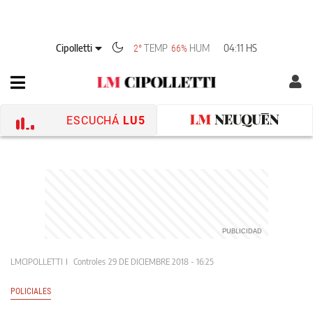
Cipolletti
TEMP
HUM
04:11 HS
2°
66%
ESCUCHÁ
LU5
LMCIPOLLETTI
Controles
29 DE DICIEMBRE 2018 - 16:25
POLICIALES