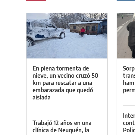
En plena tormenta de
Sorp
nieve, un vecino cruzó 50
tran
km para rescatar a una
hamb
embarazada que quedó
perm
aislada
Inte
Trabajó 12 años en una
cont
clínica de Neuquén, la
Poli