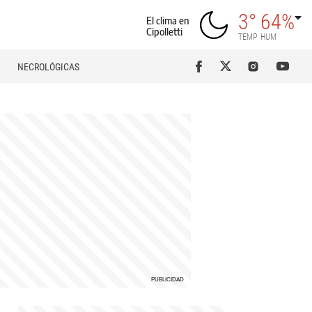
3°
64%
El clima en
Cipolletti
TEMP
HUM
NECROLÓGICAS