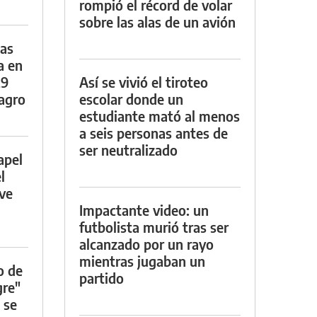
rompió el récord de volar
sobre las alas de un avión
das
a en
29
Así se vivió el tiroteo
lagro
escolar donde un
estudiante mató al menos
a seis personas antes de
ser neutralizado
apel
l
rve
Impactante video: un
futbolista murió tras ser
alcanzado por un rayo
mientras jugaban un
o de
partido
gre"
 se