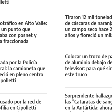
letti
Tiraron 12 mil tonela
otráfico en Alto Valle:
de cáscaras de naranj
 un punto que
un campo seco hace 
aba con posnet y
años y floreció un mi
a fraccionada
Colocar un trozo de p
ada por la Policía
de aluminio debajo de
ral: la camioneta que
televisor: para qué si
eció en pleno centro
este truco
polletti
Sorprendente hallazg
cusado por la red de
las "Cataratas de san
ilia en Cipolletti
en la Antártida: ahora