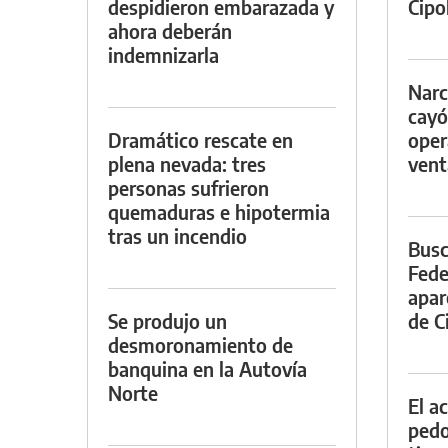
despidieron embarazada y
Cipol
ahora deberán
indemnizarla
Narc
cayó
Dramático rescate en
oper
plena nevada: tres
vent
personas sufrieron
quemaduras e hipotermia
tras un incendio
Busc
Fede
apar
Se produjo un
de Ci
desmoronamiento de
banquina en la Autovía
Norte
El a
pedof