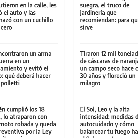
tieron en la calle, les
suegra, el truco de
ó el auto y las
jardinería que
azó con un cuchillo
recomiendan: para qu
icero
sirve
ncontraron un arma
Tiraron 12 mil tonela
uerra en un
de cáscaras de naranj
namiento y evitó el
un campo seco hace c
io: qué deberá hacer
30 años y floreció un
polletti
milagro
én cumplió los 18
El Sol, Leo y la alta
, lo atraparon con
intensidad: medidas 
moto robada y queda
autocuidado y cómo
reventiva por la Ley
balancear tu fuego h