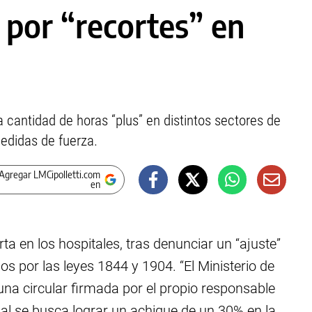
 por “recortes” en
a cantidad de horas “plus” en distintos sectores de
medidas de fuerza.
Agregar LMCipolletti.com
en
ta en los hospitales, tras denunciar un “ajuste”
s por las leyes 1844 y 1904. “El Ministerio de
una circular firmada por el propio responsable
ual se busca lograr un achique de un 30% en la