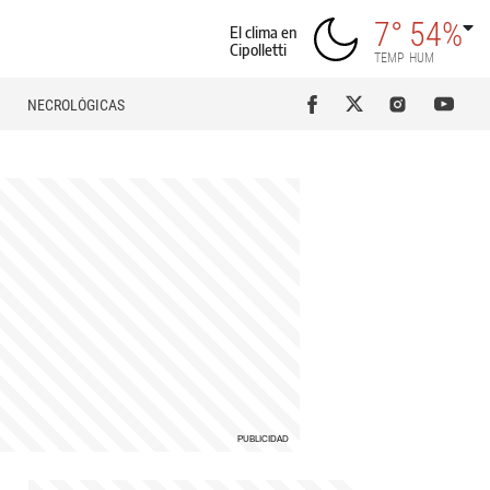
7°
54%
El clima en
Cipolletti
TEMP
HUM
NECROLÓGICAS