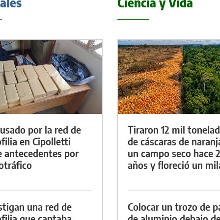
iales
Ciencia y Vida
cusado por la red de
Tiraron 12 mil tonela
ilia en Cipolletti
de cáscaras de naranj
e antecedentes por
un campo seco hace 
otráfico
años y floreció un mi
stigan una red de
Colocar un trozo de p
filia que captaba
de aluminio debajo de