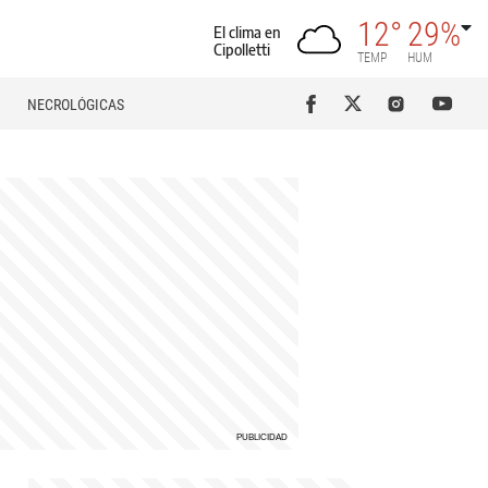
12°
29%
El clima en
Cipolletti
TEMP
HUM
NECROLÓGICAS