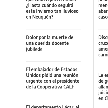
¿Hasta cuándo seguirá
meno
este invierno tan lluvioso
aber
en Neuquén?
caso
Dolor por la muerte de
Discu
una querida docente
cruz
jubilada
amen
carn
El embajador de Estados
Unidos pidió una reunión
Le e
urgente con el presidente
de g
de la Cooperativa CALF
alla
juic
en Ci
El departamento Lácar, al