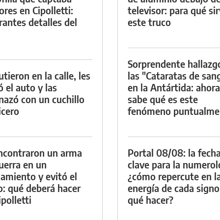
res en Cipolletti:
televisor: para qué si
rantes detalles del
este truco
Sorprendente hallazg
tieron en la calle, les
las "Cataratas de san
ó el auto y las
en la Antártida: ahora
azó con un cuchillo
sabe qué es este
icero
fenómeno puntualme
ncontraron un arma
Portal 08/08: la fech
uerra en un
clave para la numerol
namiento y evitó el
¿cómo repercute en l
io: qué deberá hacer
energía de cada signo
polletti
qué hacer?