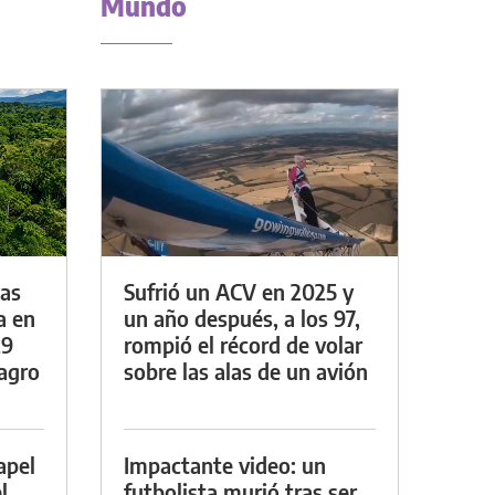
Mundo
das
Sufrió un ACV en 2025 y
a en
un año después, a los 97,
29
rompió el récord de volar
lagro
sobre las alas de un avión
apel
Impactante video: un
l
futbolista murió tras ser