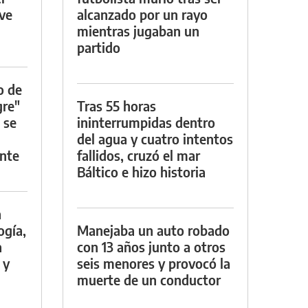
rve
alcanzado por un rayo
mientras jugaban un
partido
o de
gre"
Tras 55 horas
 se
ininterrumpidas dentro
del agua y cuatro intentos
nte
fallidos, cruzó el mar
Báltico e hizo historia
a
ogía,
Manejaba un auto robado
a
con 13 años junto a otros
 y
seis menores y provocó la
muerte de un conductor