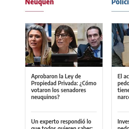
Neuquén
Polic
Aprobaron la Ley de
El a
Propiedad Privada: ¿Cómo
pedof
votaron los senadores
tien
neuquinos?
narc
Un experto respondió lo
Inve
que todos quieren saber:
pedo