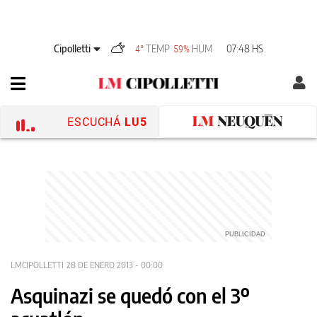
Cipolletti
TEMP
HUM
07:48 HS
4°
59%
ESCUCHÁ
LU5
LMCIPOLLETTI
28 DE ENERO 2013 - 00:00
Asquinazi se quedó con el 3º