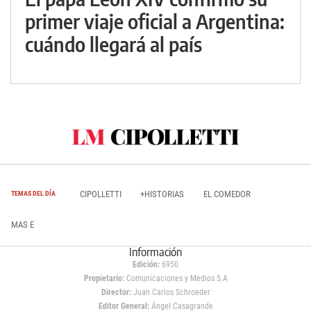
primer viaje oficial a Argentina:
cuándo llegará al país
CIPOLLETTI
+HISTORIAS
EL COMEDOR
TEMAS DEL DÍA
MAS E
Información
Edición:
6950
Propietario:
Comunicaciones y Medios S.A
Director:
Juan Carlos Schroeder
Editor General:
Ángel Casagrande