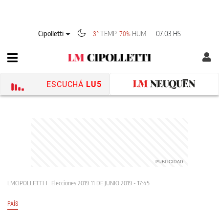
Cipolletti
TEMP
HUM
07:03 HS
3°
70%
ESCUCHÁ
LU5
LMCIPOLLETTI
Elecciones 2019
11 DE JUNIO 2019 - 17:45
PAÍS