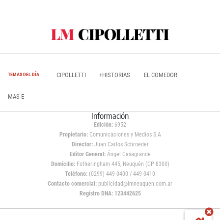
CIPOLLETTI
+HISTORIAS
EL COMEDOR
TEMAS DEL DÍA
MAS E
Información
Edición:
6952
Propietario:
Comunicaciones y Medios S.A
Director:
Juan Carlos Schroeder
Editor General:
Ángel Casagrande
Domicilio:
Fotheringham 445, Neuquén (CP 8300)
Teléfono:
(0299) 449 0400 / 449 0410
Contacto comercial:
publicidad@lmneuquen.com.ar
Registro DNA: 123442625