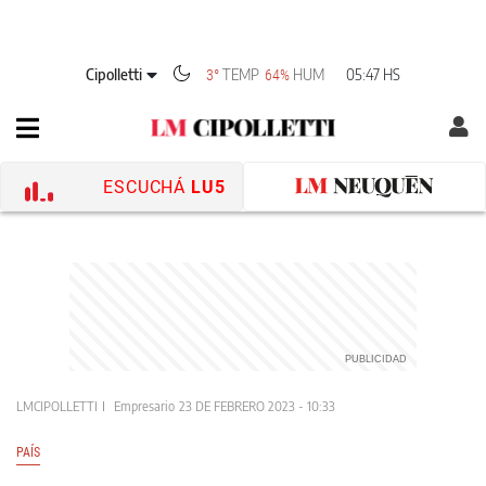
Cipolletti
TEMP
HUM
05:47 HS
3°
64%
ESCUCHÁ
LU5
LMCIPOLLETTI
Empresario
23 DE FEBRERO 2023 - 10:33
PAÍS