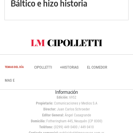
Báltico e hizo historia
CIPOLLETTI
+HISTORIAS
EL COMEDOR
TEMAS DEL DÍA
MAS E
Información
Edición:
6952
Propietario:
Comunicaciones y Medios S.A
Director:
Juan Carlos Schroeder
Editor General:
Ángel Casagrande
Domicilio:
Fotheringham 445, Neuquén (CP 8300)
Teléfono:
(0299) 449 0400 / 449 0410