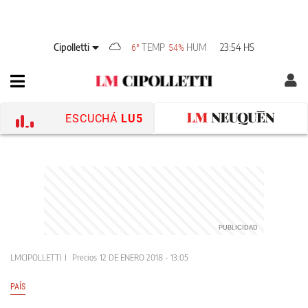
Cipolletti
TEMP
HUM
23:54 HS
6°
54%
ESCUCHÁ
LU5
LMCIPOLLETTI
Precios
12 DE ENERO 2018 - 13:05
PAÍS