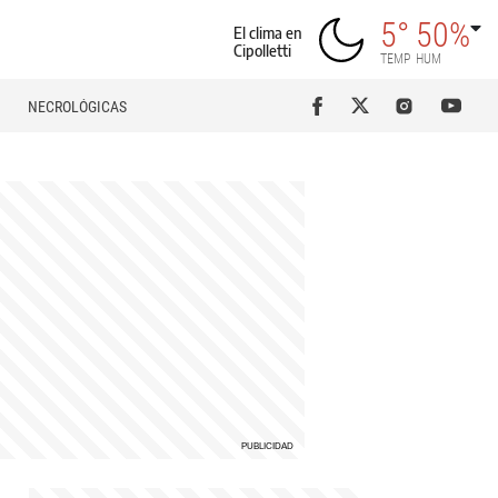
5°
50%
El clima en
Cipolletti
TEMP
HUM
NECROLÓGICAS