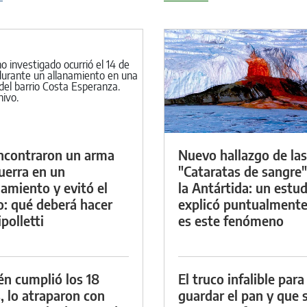
ncontraron un arma
Nuevo hallazgo de las
uerra en un
"Cataratas de sangre"
namiento y evitó el
la Antártida: un estud
io: qué deberá hacer
explicó puntualment
polletti
es este fenómeno
én cumplió los 18
El truco infalible para
, lo atraparon con
guardar el pan y que 