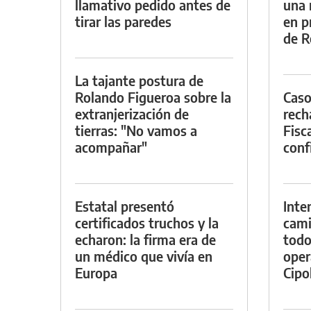
llamativo pedido antes de
una 
tirar las paredes
en p
de R
La tajante postura de
Rolando Figueroa sobre la
Caso
extranjerización de
rech
tierras: "No vamos a
Fisca
acompañar"
conf
Estatal presentó
Inte
certificados truchos y la
cami
echaron: la firma era de
todo
un médico que vivía en
oper
Europa
Cipol