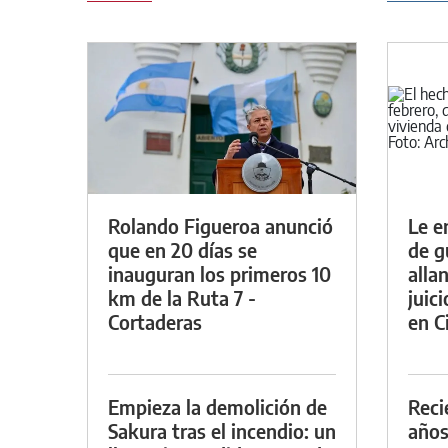
Rolando Figueroa anunció
Le e
que en 20 días se
de g
inauguran los primeros 10
alla
km de la Ruta 7 -
juic
Cortaderas
en Ci
Empieza la demolición de
Reci
Sakura tras el incendio: un
años