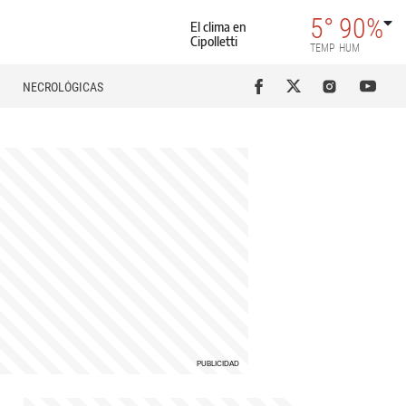
5°
90%
El clima en
Cipolletti
TEMP
HUM
NECROLÓGICAS