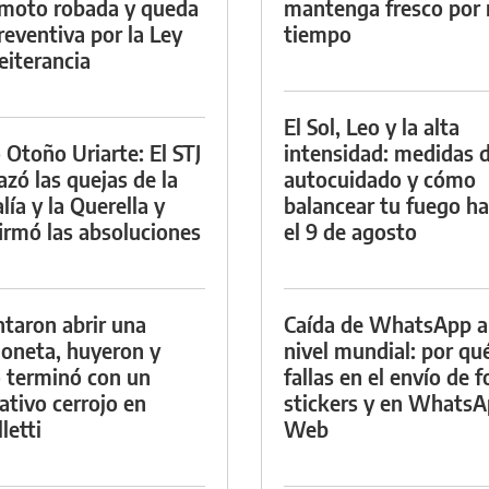
moto robada y queda
mantenga fresco por
reventiva por la Ley
tiempo
eiterancia
El Sol, Leo y la alta
 Otoño Uriarte: El STJ
intensidad: medidas 
azó las quejas de la
autocuidado y cómo
lía y la Querella y
balancear tu fuego h
irmó las absoluciones
el 9 de agosto
ntaron abrir una
Caída de WhatsApp a
oneta, huyeron y
nivel mundial: por qu
 terminó con un
fallas en el envío de f
ativo cerrojo en
stickers y en Whats
letti
Web