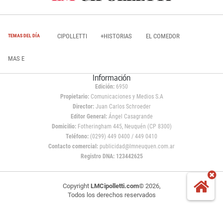
CIPOLLETTI
+HISTORIAS
EL COMEDOR
TEMAS DEL DÍA
MAS E
Información
Edición:
6950
Propietario:
Comunicaciones y Medios S.A
Director:
Juan Carlos Schroeder
Editor General:
Ángel Casagrande
Domicilio:
Fotheringham 445, Neuquén (CP 8300)
Teléfono:
(0299) 449 0400 / 449 0410
Contacto comercial:
publicidad@lmneuquen.com.ar
Registro DNA: 123442625
Copyright
LMCipolletti.com
© 2026,
Todos los derechos reservados