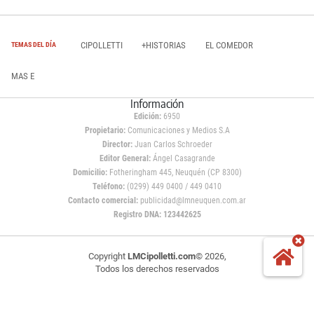
CIPOLLETTI
+HISTORIAS
EL COMEDOR
TEMAS DEL DÍA
MAS E
Información
Edición:
6950
Propietario:
Comunicaciones y Medios S.A
Director:
Juan Carlos Schroeder
Editor General:
Ángel Casagrande
Domicilio:
Fotheringham 445, Neuquén (CP 8300)
Teléfono:
(0299) 449 0400 / 449 0410
Contacto comercial:
publicidad@lmneuquen.com.ar
Registro DNA: 123442625
Copyright
LMCipolletti.com
© 2026,
Todos los derechos reservados