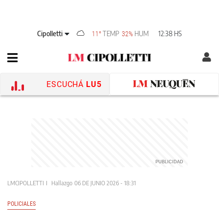
Cipolletti
TEMP
HUM
12:38 HS
11°
32%
ESCUCHÁ
LU5
LMCIPOLLETTI
Hallazgo
06 DE JUNIO 2026 - 18:31
POLICIALES