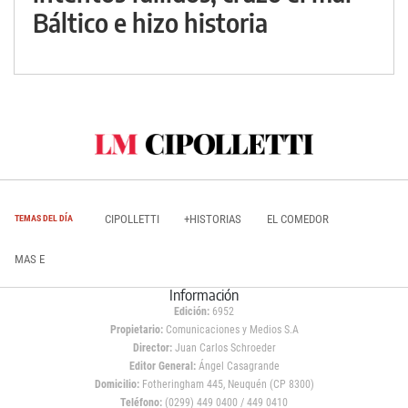
Báltico e hizo historia
CIPOLLETTI
+HISTORIAS
EL COMEDOR
TEMAS DEL DÍA
MAS E
Información
Edición:
6952
Propietario:
Comunicaciones y Medios S.A
Director:
Juan Carlos Schroeder
Editor General:
Ángel Casagrande
Domicilio:
Fotheringham 445, Neuquén (CP 8300)
Teléfono:
(0299) 449 0400 / 449 0410