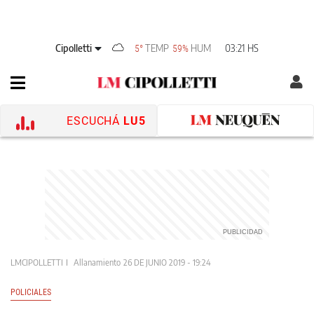
Cipolletti
TEMP
HUM
03:21 HS
5°
59%
ESCUCHÁ
LU5
LMCIPOLLETTI
Allanamiento
26 DE JUNIO 2019 - 19:24
POLICIALES