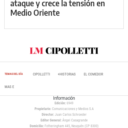
ataque y crece la tensión en
Medio Oriente
CIPOLLETTI
+HISTORIAS
EL COMEDOR
TEMAS DEL DÍA
MAS E
Información
Edición:
6949
Propietario:
Comunicaciones y Medios S.A
Director:
Juan Carlos Schroeder
Editor General:
Ángel Casagrande
Domicilio:
Fotheringham 445, Neuquén (CP 8300)