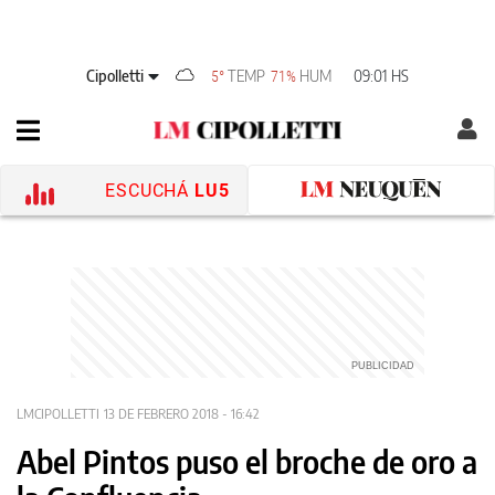
Cipolletti
TEMP
HUM
09:01 HS
5°
71%
ESCUCHÁ
LU5
LMCIPOLLETTI
13 DE FEBRERO 2018 - 16:42
Abel Pintos puso el broche de oro a