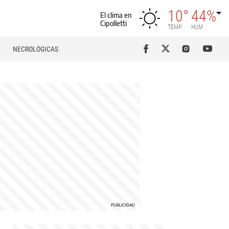
10°
44%
El clima en
Cipolletti
TEMP
HUM
NECROLÓGICAS