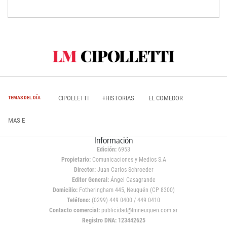
CIPOLLETTI
+HISTORIAS
EL COMEDOR
TEMAS DEL DÍA
MAS E
Información
Edición:
6953
Propietario:
Comunicaciones y Medios S.A
Director:
Juan Carlos Schroeder
Editor General:
Ángel Casagrande
Domicilio:
Fotheringham 445, Neuquén (CP 8300)
Teléfono:
(0299) 449 0400 / 449 0410
Contacto comercial:
publicidad@lmneuquen.com.ar
Registro DNA: 123442625