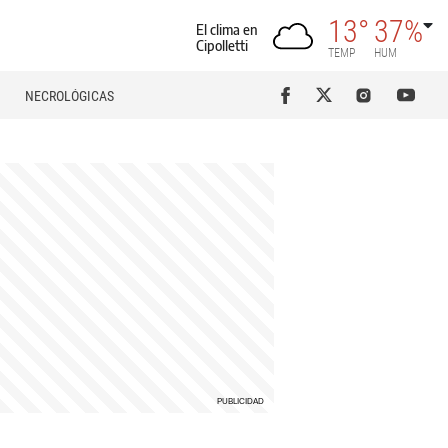
13°
37%
El clima en
Cipolletti
TEMP
HUM
NECROLÓGICAS