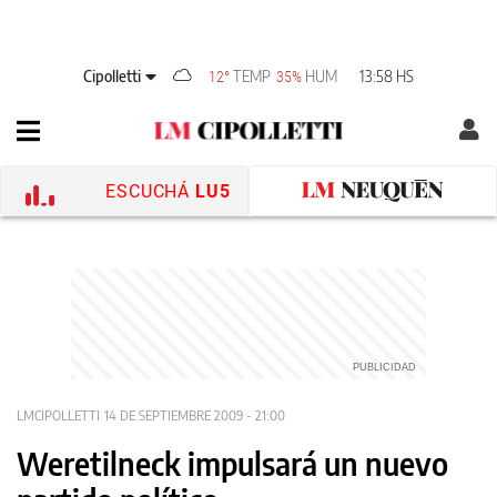
Cipolletti
TEMP
HUM
13:58 HS
12°
35%
ESCUCHÁ
LU5
LMCIPOLLETTI
14 DE SEPTIEMBRE 2009 - 21:00
Weretilneck impulsará un nuevo