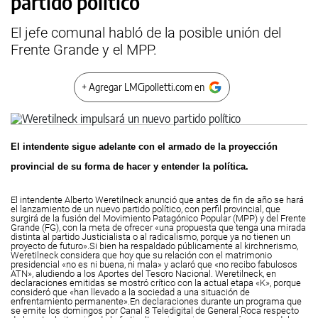
partido político
El jefe comunal habló de la posible unión del
Frente Grande y el MPP.
+ Agregar LMCipolletti.com en
El intendente sigue adelante con el armado de la proyección
provincial de su forma de hacer y entender la política.
El intendente Alberto Weretilneck anunció que antes de fin de año se hará
el lanzamiento de un nuevo partido político, con perfil provincial, que
surgirá de la fusión del Movimiento Patagónico Popular (MPP) y del Frente
Grande (FG), con la meta de ofrecer «una propuesta que tenga una mirada
distinta al partido Justicialista o al radicalismo, porque ya no tienen un
proyecto de futuro».
Si bien ha respaldado públicamente al kirchnerismo,
Weretilneck considera que hoy que su relación con el matrimonio
presidencial «no es ni buena, ni mala» y aclaró que «no recibo fabulosos
ATN», aludiendo a los Aportes del Tesoro Nacional.
Weretilneck, en
declaraciones emitidas se mostró crítico con la actual etapa «K», porque
consideró que «han llevado a la sociedad a una situación de
enfrentamiento permanente».
En declaraciones durante un programa que
se emite los domingos por Canal 8 Teledigital de General Roca respecto