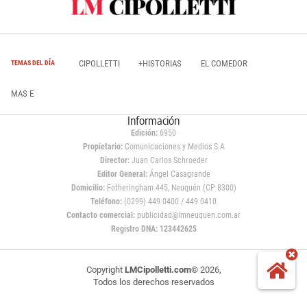
CIPOLLETTI
+HISTORIAS
EL COMEDOR
TEMAS DEL DÍA
MAS E
Información
Edición:
6950
Propietario:
Comunicaciones y Medios S.A
Director:
Juan Carlos Schroeder
Editor General:
Ángel Casagrande
Domicilio:
Fotheringham 445, Neuquén (CP 8300)
Teléfono:
(0299) 449 0400 / 449 0410
Contacto comercial:
publicidad@lmneuquen.com.ar
Registro DNA: 123442625
Copyright
LMCipolletti.com
© 2026,
Todos los derechos reservados