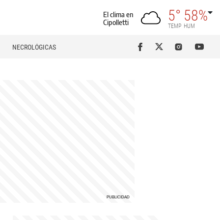
5°
58%
El clima en
Cipolletti
TEMP
HUM
NECROLÓGICAS