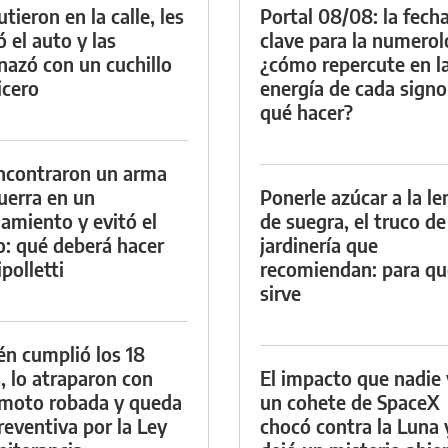
tieron en la calle, les
Portal 08/08: la fech
ó el auto y las
clave para la numerol
azó con un cuchillo
¿cómo repercute en l
icero
energía de cada signo
qué hacer?
ncontraron un arma
uerra en un
Ponerle azúcar a la l
namiento y evitó el
de suegra, el truco de
io: qué deberá hacer
jardinería que
polletti
recomiendan: para qu
sirve
én cumplió los 18
, lo atraparon con
El impacto que nadie 
moto robada y queda
un cohete de SpaceX
reventiva por la Ley
chocó contra la Luna 