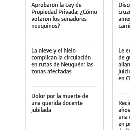
Aprobaron la Ley de
Discu
Propiedad Privada: ¿Cómo
cruz
votaron los senadores
amen
neuquinos?
carn
La nieve y el hielo
Le e
complican la circulación
de g
en rutas de Neuquén: las
alla
zonas afectadas
juic
en Ci
Dolor por la muerte de
una querida docente
Reci
jubilada
años
una 
en p