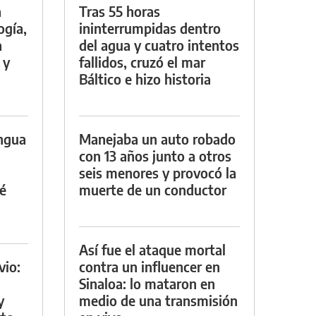
a
Tras 55 horas
ogía,
ininterrumpidas dentro
a
del agua y cuatro intentos
 y
fallidos, cruzó el mar
Báltico e hizo historia
engua
Manejaba un auto robado
con 13 años junto a otros
seis menores y provocó la
é
muerte de un conductor
Así fue el ataque mortal
vio:
contra un influencer en
Sinaloa: lo mataron en
y
medio de una transmisión