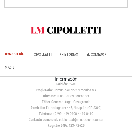
CIPOLLETTI
+HISTORIAS
EL COMEDOR
TEMAS DEL DÍA
MAS E
Información
Edición:
6949
Propietario:
Comunicaciones y Medios S.A
Director:
Juan Carlos Schroeder
Editor General:
Ángel Casagrande
Domicilio:
Fotheringham 445, Neuquén (CP 8300)
Teléfono:
(0299) 449 0400 / 449 0410
Contacto comercial:
publicidad@lmneuquen.com.ar
Registro DNA: 123442625